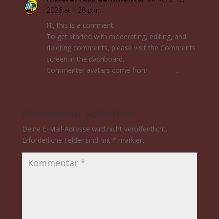
2026 at 4:28 p.m.
Hi, this is a comment.
To get started with moderating, editing, and
deleting comments, please visit the Comments
screen in the dashboard.
Commenter avatars come from
Gravatar
.
Kommentar Schreiben
Deine E-Mail-Adresse wird nicht veröffentlicht.
Erforderliche Felder sind mit
*
markiert