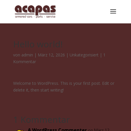
Hello world!
von
admin
|
März 12, 2026
|
Unkategorisiert
|
1
Kommentar
Welcome to WordPress. This is your first post. Edit or
delete it, then start writing!
1 Kommentar
A WordPress Commenter
on März 12,